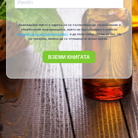
Въвеждайки името и адреса си се съгласяваш да съхраняваме и
обработваме информацията, която ни предоставяш съгласно
политиката ни на поверителност
и да получаваш писма от нас. Не
се тревожи, можеш да се отпишеш по всяко време.
ВЗЕМИ КНИГАТА